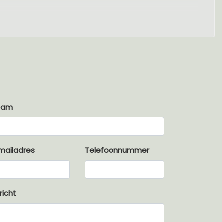
aam
mailadres
Telefoonnummer
richt