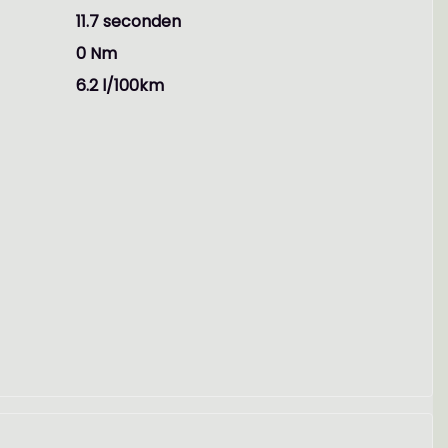
11.7 seconden
0 Nm
6.2 l/100km