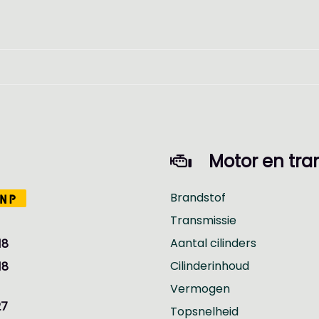
ijzen geen afleveringskosten! De auto word geleverd met
einigd, en tevens word de auto voor u tenaamgesteld,
n aanvullende garantie van 6 maanden op de (draaiende
erkosten vanaf €395
informatie in deze advertentie correct weer te geven. 
dvertentie. Vertrouw niet alleen op deze informatie maar c
en beïnvloeden. Neem contact op met de verkoper voor aa
Motor en tra
Brandstof
NP
Transmissie
Aantal cilinders
18
Cilinderinhoud
18
Vermogen
27
Topsnelheid