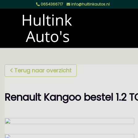
0654366717
info@hultinkautos.nl
Terug naar overzicht
Renault Kangoo bestel 1.2 T