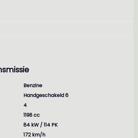
 een controle beurt, een geldige APK van
 delen van) motor en transmissie, nieuwe
Er kunnen echter geen rechten worden
ontroleer altijd zelf de zaken welke voor jou
nvullende vragen.
nsmissie
Benzine
Handgeschakeld 6
4
1198 cc
84 kW / 114 PK
172 km/h