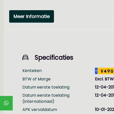
Wij berekenen ondanks de scherpe internetpr
tenminste 6 maand, van binnen en buiten ger
Meer informatie
Wenst u dat deze auto geleverd wordt met ee
APK en afleverbeurt dan berekenen wij aflev
We hebben ons uiterste best gedaan om alle 
ontleend aan de verstrekte informatie in de a
belangrijk zijn en je beslissing zouden kunn
Specificaties
Kenteken
V490
NL
BTW of Marge
Excl. BTW
Datum eerste toelating
12-04-20
Datum eerste toelating
12-04-20
(internationaal)
APK vervaldatum
10-01-20