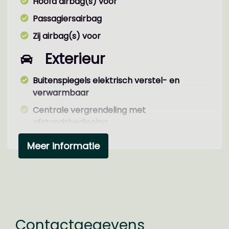
Hoofd airbag(s) voor
Passagiersairbag
Zij airbag(s) voor
Exterieur
Buitenspiegels elektrisch verstel- en
verwarmbaar
Centrale vergrendeling met
afstandsbediening
Lichtmetalen velgen 16"
Meer informatie
Metaalkleur
Parkeersensor achter
Ruitensproeiers/wisserbladen
verwarmbaar
Contactgegevens
Interieur