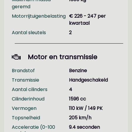
advertentie. Vertrouw niet alleen op deze
geremd
informatie maar controleer altijd zelf de zaken
Motorrijtuigenbelasting
€ 226 - 247 per
welke voor jou belangrijk zijn en je beslissing
kwartaal
zouden kunnen beïnvloeden. Neem contact op
met de verkoper voor aanvullende vragen.
Aantal sleutels
2
Motor en transmissie
Brandstof
Benzine
Transmissie
Handgeschakeld
Aantal cilinders
4
Cilinderinhoud
1596 cc
Vermogen
110 kW / 149 PK
Topsnelheid
205 km/h
Acceleratie (0-100
9.4 seconden