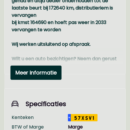
gehad en altijd dealer onderhouden tot de
laatste beurt bij 172640 km, distributieriem is
vervangen
bij kmst 164690 en hoeft pas weer in 2033
vervangen te worden
Wij werken uitsluitend op afspraak.
Wilt u een auto bezichtigen? Neem dan gerust
contact met ons op, zodat wij aanwezig
Meer informatie
kunnen zijn om u te ontvangen.
Voor informatie of het maken van een
afspraak kunt u ons bellen of een WhatsApp-
bericht sturen via 06 5436 6717. U kunt ons ook
Specificaties
per e-mail bereiken.
Kenteken
57XSV1
NL
Bekijk alle foto's en ons actuele aanbod op
BTW of Marge
Marge