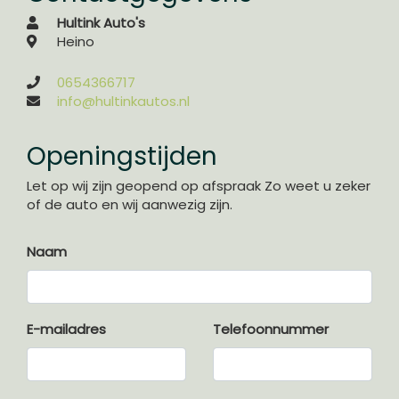
Hultink Auto's
Electronic climate control
Heino
Elektrische ramen voor en achter
0654366717
Lederen versnellingspook
info@hultinkautos.nl
Stuur leder
Openingstijden
Let op wij zijn geopend op afspraak Zo weet u zeker
of de auto en wij aanwezig zijn.
Naam
E-mailadres
Telefoonnummer